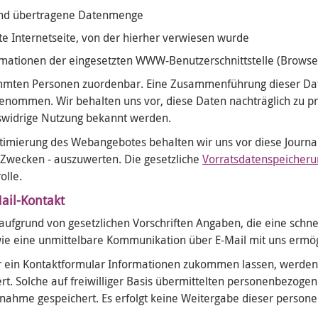
 und übertragene Datenmenge
te Internetseite, von der hierher verwiesen wurde
rmationen der eingesetzten WWW-Benutzerschnittstelle (Browse
timmten Personen zuordenbar. Eine Zusammenführung dieser Da
genommen. Wir behalten uns vor, diese Daten nachträglich zu p
tswidrige Nutzung bekannt werden.
imierung des Webangebotes behalten wir uns vor diese Journale
 Zwecken - auszuwerten. Die gesetzliche
Vorratsdatenspeicheru
olle.
ail-Kontakt
 aufgrund von gesetzlichen Vorschriften Angaben, die eine schne
e eine unmittelbare Kommunikation über E-Mail mit uns ermög
der ein Kontaktformular Informationen zukommen lassen, werd
t. Solche auf freiwilliger Basis übermittelten personenbezoge
nahme gespeichert. Es erfolgt keine Weitergabe dieser person