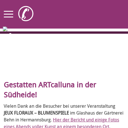
≡
✆
Startseite
KUNST-Stationen
Ortspläne
Programm
Gestatten ARTcalluna in der
Künstler
Südheide!
ARTcalluna
Vielen Dank an die Besucher bei unserer Veranstaltung
Rückblick
JEUX FLORAUX – BLUMENSPIELE
im Glashaus der Gärtnerei
Behn in Hermannsburg.
Hier der Bericht und einige Fotos
eines Abends voller Kunst an einem besonderen Ort
.