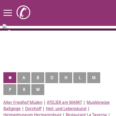
≡
✆
Startseite
KUNST-Stationen
Ortspläne
Programm
✱
A
B
D
H
L
M
Künstler
ARTcalluna
P
R
W
Rückblick
Alter Friedhof Müden
|
ATELIER am MARKT
|
Musikkneipe
Baßgeige
|
Dornhoff
|
Heil- und Lebenskunst
|
Heimatmuseum Hermannsburg
|
Restaurant La Taverna
|